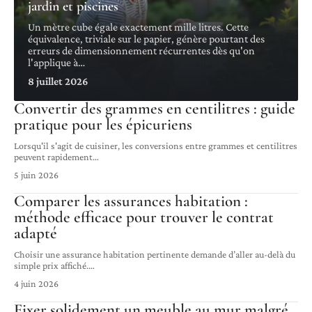
jardin et piscines
Un mètre cube égale exactement mille litres. Cette
équivalence, triviale sur le papier, génère pourtant des
erreurs de dimensionnement récurrentes dès qu'on
l'applique à
…
8 juillet 2026
Convertir des grammes en centilitres : guide
pratique pour les épicuriens
Lorsqu'il s'agit de cuisiner, les conversions entre grammes et centilitres
peuvent rapidement
…
5 juin 2026
Comparer les assurances habitation :
méthode efficace pour trouver le contrat
adapté
Choisir une assurance habitation pertinente demande d’aller au-delà du
simple prix affiché.
…
4 juin 2026
Fixer solidement un meuble au mur malgré