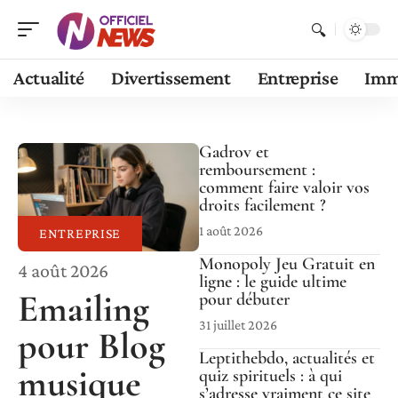
Actualité
Divertissement
Entreprise
Im
Gadrov et
remboursement :
comment faire valoir vos
droits facilement ?
1 août 2026
ENTREPRISE
Monopoly Jeu Gratuit en
4 août 2026
ligne : le guide ultime
Emailing
pour débuter
31 juillet 2026
pour Blog
Leptithebdo, actualités et
musique
quiz spirituels : à qui
s’adresse vraiment ce site