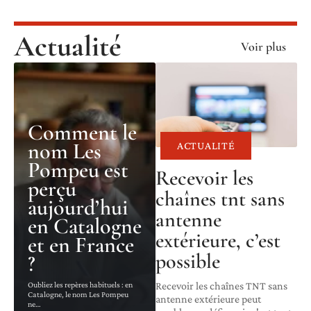
Actualité
Voir plus
Comment le
nom Les
ACTUALITÉ
Pompeu est
Recevoir les
perçu
chaînes tnt sans
aujourd’hui
antenne
en Catalogne
extérieure, c’est
et en France
possible
?
Oubliez les repères habituels : en
Recevoir les chaînes TNT sans
Catalogne, le nom Les Pompeu
antenne extérieure peut
ne
…