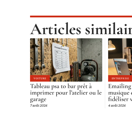
Articles similai
VOITURE
ENTREPRISE
Tableau psa to bar prêt à
Emailing
imprimer pour l’atelier ou le
musique é
garage
fidéliser 
7 août 2026
4 août 2026