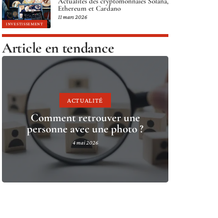
Actualités des cryptomonnaies Solana,
Ethereum et Cardano
11 mars 2026
INVESTISSEMENT
Article en tendance
ACTUALITÉ
Comment retrouver une
personne avec une photo ?
4 mai 2026